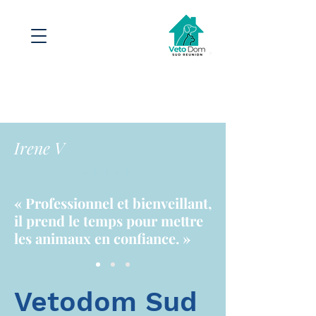
Irene V
⭐
⭐
⭐
⭐
⭐
« Professionnel et bienveillant,
il prend le temps pour mettre
les animaux en confiance. »
Vetodom Sud